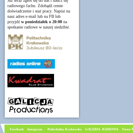
Już teraz zgłoś się do nas i naucz się
radiowego fachu. Zdobądź cenne
doświadczenie i staż pracy. Napisz na
nasz adres e-mail lub na FB lub
przyjdź
w poniedziałek o 20:00
na
spotkanie radiowe w naszej siedzibie.
Facebook
I
nstagram
Poliechnika Krakowska
GALERIA RADIOWA
Nasza P