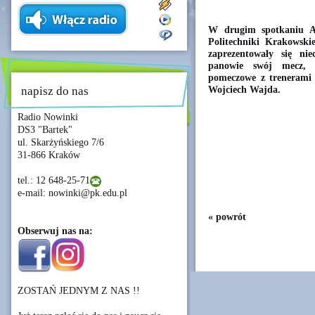
W drugim spotkaniu Ak
Politechniki Krakowski
zaprezentowały się nie
panowie swój mecz, n
pomeczowe z trenerami
Wojciech Wajda.
napisz do nas
Radio Nowinki
DS3 "Bartek"
ul. Skarżyńskiego 7/6
31-866 Kraków
tel.: 12 648-25-71
e-mail: nowinki@pk.edu.pl
« powrót
Obserwuj nas na:
ZOSTAŃ JEDNYM Z NAS !!