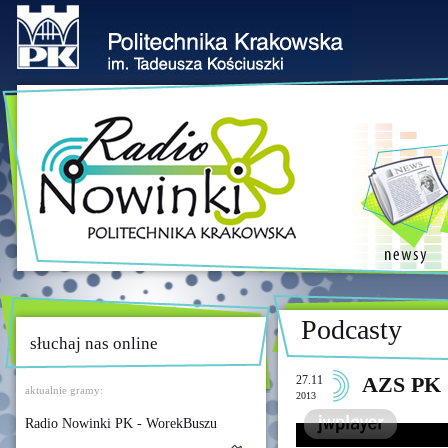
Podcasty
słuchaj nas online
27.11
AZS PK
aktualnie gramy:
2013
Radio Nowinki PK - WorekBuszu