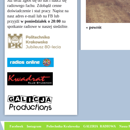
Już teraz zgłoś się do nas i naucz się
radiowego fachu. Zdobądź cenne
doświadczenie i staż pracy. Napisz na
nasz adres e-mail lub na FB lub
przyjdź
w poniedziałek o 20:00
na
spotkanie radiowe w naszej siedzibie.
« powrót
Facebook
I
nstagram
Poliechnika Krakowska
GALERIA RADIOWA
Nasza P