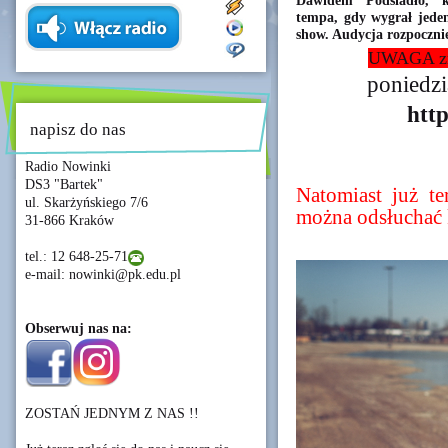
Dawidem Podsiadło, k
tempa, gdy wygrał jeden
show. Audycja rozpocznie
UWAGA zmi
poniedzi
http
napisz do nas
Radio Nowinki
DS3 "Bartek"
Natomiast już t
ul. Skarżyńskiego 7/6
można odsłuchać 
31-866 Kraków
tel.: 12 648-25-71
e-mail: nowinki@pk.edu.pl
Obserwuj nas na:
ZOSTAŃ JEDNYM Z NAS !!