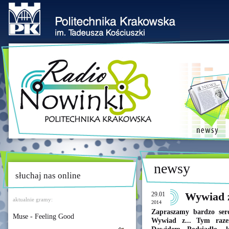
newsy
słuchaj nas online
29.01
Wywiad z
aktualnie gramy:
2014
Zapraszamy bardzo serd
Muse - Feeling Good
Wywiad z... Tym raz