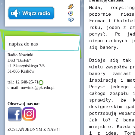
Formację Chatelet.
Moda, recyclin
pozornie niez
Formacji Chatele
roku, jeden z cz
pomysł. Po je
niepotrzebnych j
napisz do nas
się banery.
Radio Nowinki
Dzieje się tak 
DS3 "Bartek"
ul. Skarżyńskiego 7/6
wielu zespołów p
31-866 Kraków
banery zamias
inspiracją i ma
tel.: 12 648-25-71
Pomysł jednego 
e-mail: nowinki@pk.edu.pl
całego zespołu 
sprawiły, że 
Obserwuj nas na:
designerskim ga
potrzebują wspar
Jak to? Z baner
miejskie. Każda 
ZOSTAŃ JEDNYM Z NAS !!
i z ideą. Torb