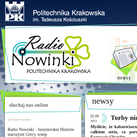
newsy
słuchaj nas online
02.09
Torby ni
aktualnie gramy:
2013
Myślicie, że kabareciarz
Radio Nowinki - Inzynierskie Historie
całkiem serio, co pot
starozytni Grecy wstep