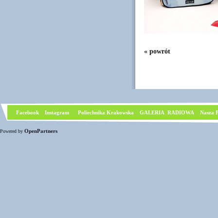
« powrót
Facebook
I
nstagram
Poliechnika Krakowska
GALERIA RADIOWA
Nasza P
OpenPartners
Powered by