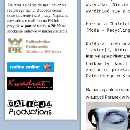
wszystko. Niesie
Już teraz zgłoś się do nas i naucz się
radiowego fachu. Zdobądź cenne
wyróżniać się z 
doświadczenie i staż pracy. Napisz na
nasz adres e-mail lub na FB lub
Formacja Chatele
przyjdź
w poniedziałek o 20:00
na
(Moda + Recyclin
spotkanie radiowe w naszej siedzibie.
Każda z toreb mo
licytacji, która
http://allegro.pl/listing
Całkowity kosz
zostanie przeka
Dziecięcego w Kr
Na naszej antenie sam 
w audycji Poranek w N