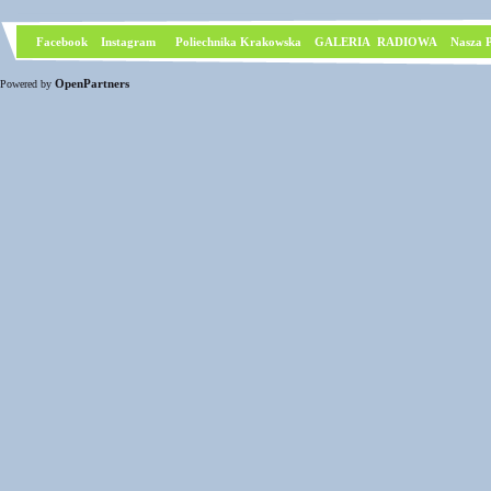
Facebook
I
nstagram
Poliechnika Krakowska
GALERIA RADIOWA
Nasza P
OpenPartners
Powered by