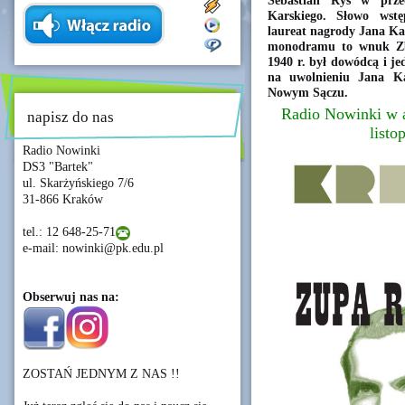
Sebastian Ryś w prze
Karskiego. Słowo wstę
laureat nagrody Jana Kar
monodramu to wnuk Zbi
1940 r. był dowódcą i j
na uwolnieniu Jana Ka
Nowym Sączu.
Radio Nowinki w 
napisz do nas
listo
Radio Nowinki
DS3 "Bartek"
ul. Skarżyńskiego 7/6
31-866 Kraków
tel.: 12 648-25-71
e-mail: nowinki@pk.edu.pl
Obserwuj nas na:
ZOSTAŃ JEDNYM Z NAS !!