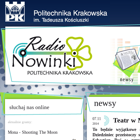
newsy
słuchaj nas online
07.11
Teatr w
aktualnie gramy:
2014
To będzie wyjątkowe
Mona - Shooting The Moon
Dziedziniec przeistoczy 