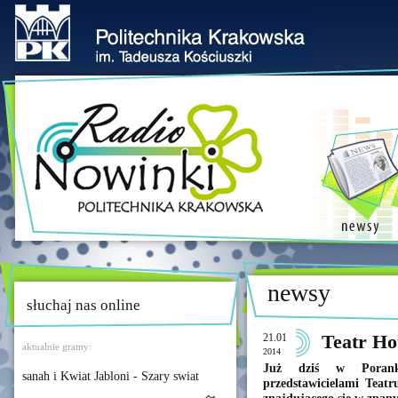
newsy
słuchaj nas online
21.01
Teatr H
aktualnie gramy:
2014
Już dziś w Poran
sanah i Kwiat Jabloni - Szary swiat
przedstawicielami Teat