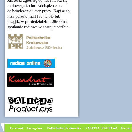
Już teraz zgłoś się do nas i naucz się
radiowego fachu. Zdobądź cenne
doświadczenie i staż pracy. Napisz na
nasz adres e-mail lub na FB lub
przyjdź
w poniedziałek o 20:00
na
spotkanie radiowe w naszej siedzibie.
Facebook
I
nstagram
Poliechnika Krakowska
GALERIA RADIOWA
Nasza P