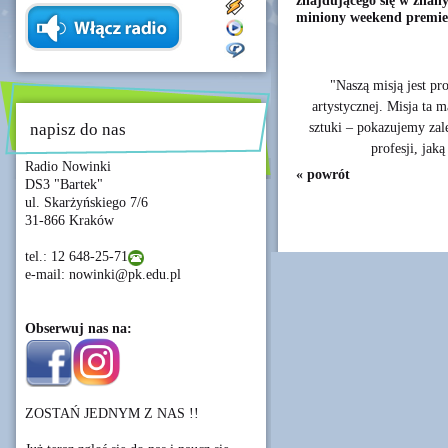
znajdującego się w znan
miniony weekend premie
"Naszą misją jest p
artystycznej. Misja ta 
sztuki – pokazujemy zal
napisz do nas
profesji, jak
Radio Nowinki
« powrót
DS3 "Bartek"
ul. Skarżyńskiego 7/6
31-866 Kraków
tel.: 12 648-25-71
e-mail: nowinki@pk.edu.pl
Obserwuj nas na:
ZOSTAŃ JEDNYM Z NAS !!