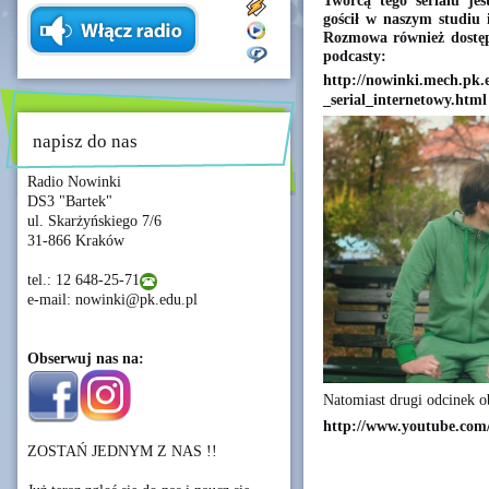
Twórcą tego serialu je
gościł w naszym studiu 
Rozmowa również dostępn
podcasty:
http://nowinki.mech.pk.e
_serial_internetowy.html
napisz do nas
Radio Nowinki
DS3 "Bartek"
ul. Skarżyńskiego 7/6
31-866 Kraków
tel.: 12 648-25-71
e-mail: nowinki@pk.edu.pl
Obserwuj nas na:
Natomiast drugi odcinek o
http://www.youtube.com
ZOSTAŃ JEDNYM Z NAS !!