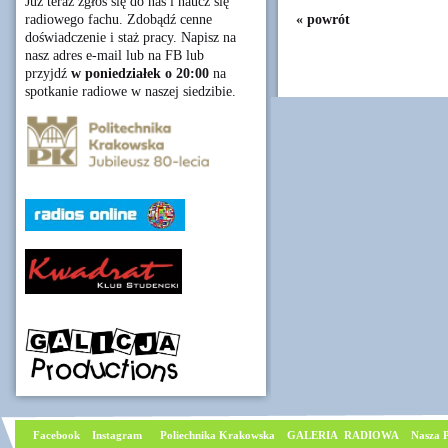
Już teraz zgłoś się do nas i naucz się
« powrót
radiowego fachu. Zdobądź cenne
doświadczenie i staż pracy. Napisz na
nasz adres e-mail lub na FB lub
przyjdź
w poniedziałek o 20:00
na
spotkanie radiowe w naszej siedzibie.
Facebook
I
nstagram
Poliechnika Krakowska
GALERIA RADIOWA
Nasza P