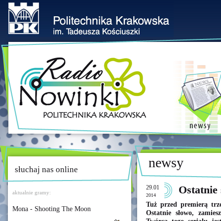
newsy
słuchaj nas online
29.01
Ostatnie
aktualnie gramy:
2014
Tuż przed premierą trze
Mona - Shooting The Moon
Ostatnie słowo, zamie