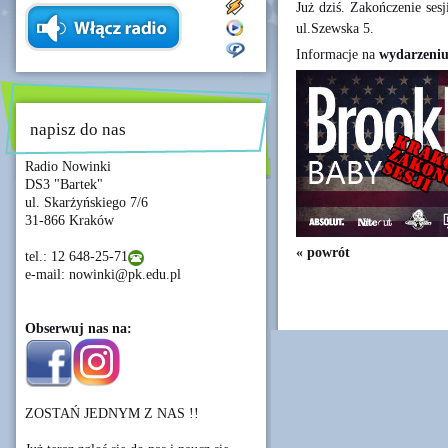
Już dziś. Zakończenie se
ul.Szewska 5.
Informacje na
wydarzeniu
napisz do nas
Radio Nowinki
DS3 "Bartek"
ul. Skarżyńskiego 7/6
31-866 Kraków
« powrót
tel.: 12 648-25-71
e-mail: nowinki@pk.edu.pl
Obserwuj nas na:
ZOSTAŃ JEDNYM Z NAS !!