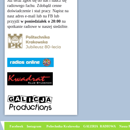
Już teraz zgłoś się do nas i naucz się
radiowego fachu. Zdobądź cenne
doświadczenie i staż pracy. Napisz na
nasz adres e-mail lub na FB lub
przyjdź
w poniedziałek o 20:00
na
spotkanie radiowe w naszej siedzibie.
Facebook
I
nstagram
Poliechnika Krakowska
GALERIA RADIOWA
Nasza P