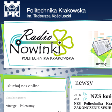
newsy
słuchaj nas online
26.06
NZS końc
aktualnie gramy:
2014
NZS Politechnika Kr
vintage - Polewamy
ZAKOŃCZENIE SESJI!