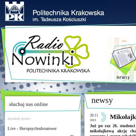
newsy
słuchaj nas online
20.11
Mikołajk
aktualnie gramy:
2013
Już po raz 26. studenc
Live - Heropsychodreamwer
mikołajkową akcję cha