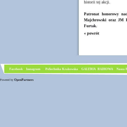
historii tej akcji.
Patronat honorowy nad
Majchrowski oraz JM Rr
Furtak.
« powrót
Facebook
I
nstagram
Poliechnika Krakowska
GALERIA RADIOWA
Nasza P
OpenPartners
Powered by