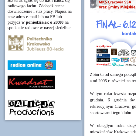
Już teraz zgłoś się do nas i naucz się
radiowego fachu. Zdobądź cenne
doświadczenie i staż pracy. Napisz na
nasz adres e-mail lub na FB lub
przyjdź
w poniedziałek o 20:00
na
spotkanie radiowe w naszej siedzibie.
Zbiórka od samego początk
a od 2005 r. również na t
W tym roku kwesta rozpoc
grudnia. 6 grudnia św.
rekreacyjnym Cracovii, gd
sportowcami tego klubu.
W ubiegłym roku dzięki
mieszkańców Krakowa udało