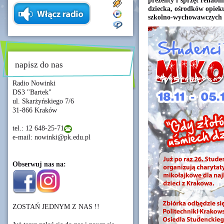
prezenty i sprzęt rehabi
dziecka, ośrodków opie
szkolno-wychowawczych
napisz do nas
Radio Nowinki
DS3 "Bartek"
ul. Skarżyńskiego 7/6
31-866 Kraków
tel.: 12 648-25-71
e-mail: nowinki@pk.edu.pl
Obserwuj nas na:
ZOSTAŃ JEDNYM Z NAS !!