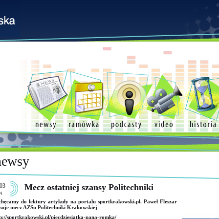
newsy
03
Mecz ostatniej szansy Politechniki
4
hęcamy do lektury artykuły na portalu sportkrakowski.pl. Paweł Fleszar
suje mecz AZSu Politechniki Krakowskiej
p://sportkrakowski.pl/piecdziesiatka-pana-romka/