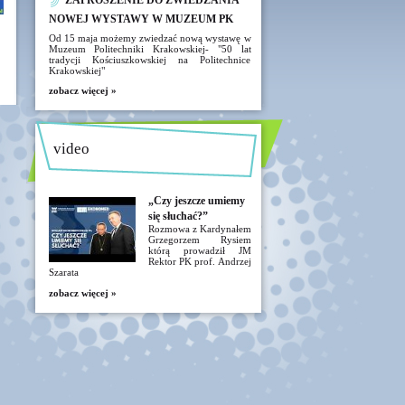
ZAPROSZENIE DO ZWIEDZANIA
NOWEJ WYSTAWY W MUZEUM PK
Od 15 maja możemy zwiedzać nową wystawę w
Muzeum Politechniki Krakowskiej- "50 lat
tradycji Kościuszkowskiej na Politechnice
Krakowskiej"
zobacz więcej »
video
„Czy jeszcze umiemy
się słuchać?”
Rozmowa z Kardynałem
Grzegorzem Rysiem
którą prowadził JM
Rektor PK prof. Andrzej
Szarata
zobacz więcej »