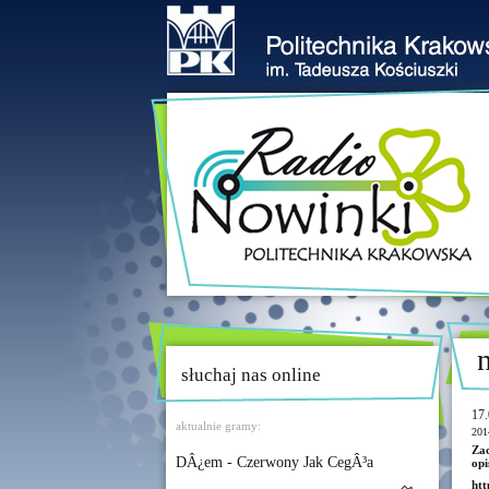
słuchaj nas online
17.
aktualnie gramy:
201
Zac
DÂ¿em - Czerwony Jak CegÂ³a
opi
htt