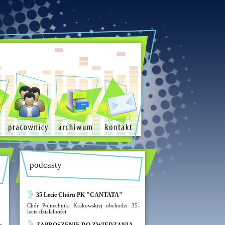
podcasty
35 Lecie Chóru PK "CANTATA"
Chór Politechniki Krakowskiej obchodzi 35-
lecie działalności