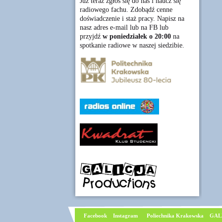
Już teraz zgłoś się do nas i naucz się
radiowego fachu. Zdobądź cenne
doświadczenie i staż pracy. Napisz na
nasz adres e-mail lub na FB lub
przyjdź
w poniedziałek o 20:00
na
spotkanie radiowe w naszej siedzibie.
Facebook
I
nstagram
Poliechnika Krakowska
GAL