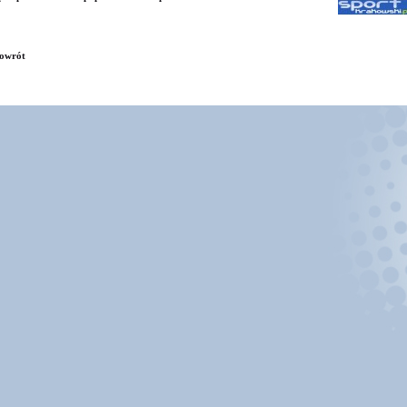
owrót