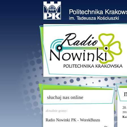
słuchaj nas online
20.
aktualnie gramy:
201
Kol
Radio Nowinki PK - WorekBuszu