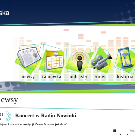
newsy
11
Koncert w Radiu Nowinki
4
ejny koncert w audycji Żywe Granie już dziś!