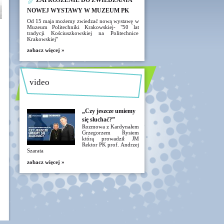
ZAPROSZENIE DO ZWIEDZANIA
NOWEJ WYSTAWY W MUZEUM PK
Od 15 maja możemy zwiedzać nową wystawę w
Muzeum Politechniki Krakowskiej- "50 lat
tradycji Kościuszkowskiej na Politechnice
Krakowskiej"
zobacz więcej »
video
„Czy jeszcze umiemy
się słuchać?”
Rozmowa z Kardynałem
Grzegorzem Rysiem
którą prowadził JM
Rektor PK prof. Andrzej
Szarata
zobacz więcej »