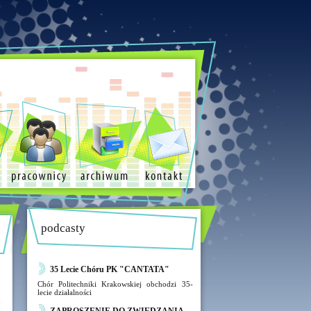
podcasty
35 Lecie Chóru PK "CANTATA"
Chór Politechniki Krakowskiej obchodzi 35-
lecie działalności