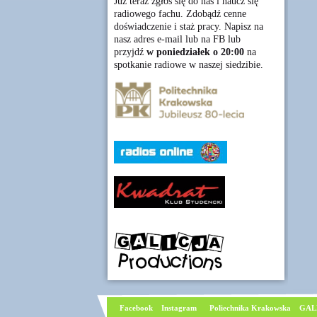
Już teraz zgłoś się do nas i naucz się
radiowego fachu. Zdobądź cenne
doświadczenie i staż pracy. Napisz na
nasz adres e-mail lub na FB lub
przyjdź
w poniedziałek o 20:00
na
spotkanie radiowe w naszej siedzibie.
Facebook
I
nstagram
Poliechnika Krakowska
GAL