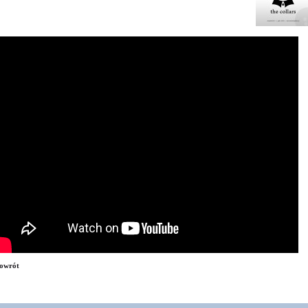
owrót