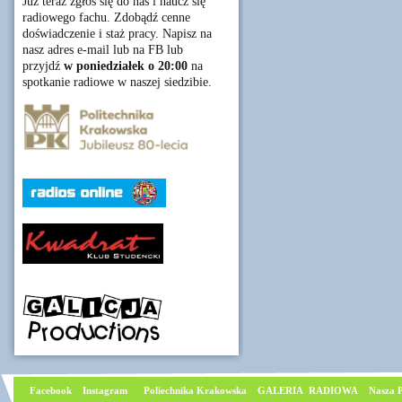
Już teraz zgłoś się do nas i naucz się
radiowego fachu. Zdobądź cenne
doświadczenie i staż pracy. Napisz na
nasz adres e-mail lub na FB lub
przyjdź
w poniedziałek o 20:00
na
spotkanie radiowe w naszej siedzibie.
Facebook
I
nstagram
Poliechnika Krakowska
GALERIA RADIOWA
Nasza P