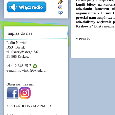
Luxtorpedy. Przepraszają
kupili bilety na konce
odwołaniu koncertu n
organizatora - Firmy G
przesłał nam zespół cz
odwołaliśmy większość 
Krakowie" Bilety można
napisz do nas
« powrót
Radio Nowinki
DS3 "Bartek"
ul. Skarżyńskiego 7/6
31-866 Kraków
tel.: 12 648-25-71
e-mail: nowinki@pk.edu.pl
Obserwuj nas na:
ZOSTAŃ JEDNYM Z NAS !!