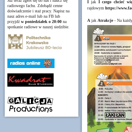
Już teraz zgłoś się do nas i naucz się
I
jak
I czego chcieć wię
radiowego fachu. Zdobądź cenne
rajdowym
https://www.f
doświadczenie i staż pracy. Napisz na
nasz adres e-mail lub na FB lub
A
jak
Atrakcje
- Na każdy
przyjdź
w poniedziałek o 20:00
na
spotkanie radiowe w naszej siedzibie.