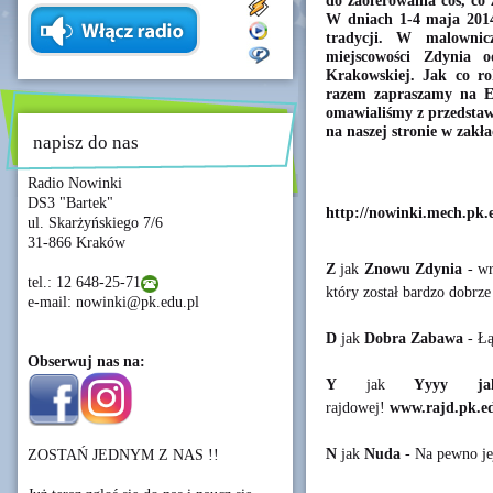
do zaoferowania coś, co 
W dniach 1-4 maja 2014r
tradycji. W malownic
miejscowości Zdynia o
Krakowskiej. Jak co ro
razem zapraszamy na 
omawialiśmy z przedstaw
na naszej stronie w zakła
napisz do nas
Radio Nowinki
DS3 "Bartek"
http://nowinki.mech.pk.
ul. Skarżyńskiego 7/6
31-866 Kraków
Z
jak
Znowu Zdynia
- wr
tel.: 12 648-25-71
który został bardzo dobrz
e-mail: nowinki@pk.edu.pl
D
jak
Dobra Zabawa
- Łą
Obserwuj nas na:
Y
jak
Yyyy ja
rajdowej!
www.rajd.pk.e
N
jak
Nuda
- Na pewno je
ZOSTAŃ JEDNYM Z NAS !!