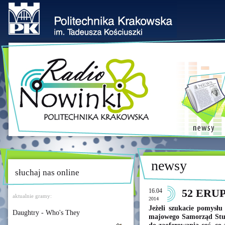
newsy
słuchaj nas online
16.04
52 ERU
aktualnie gramy:
2014
Jeżeli szukacie pomysłu
Daughtry - Who's They
majowego Samorząd Stud