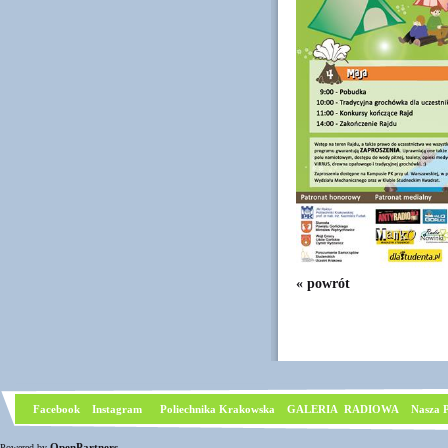
« powrót
Facebook
I
nstagram
Poliechnika Krakowska
GALERIA RADIOWA
Nasza P
OpenPartners
Powered by